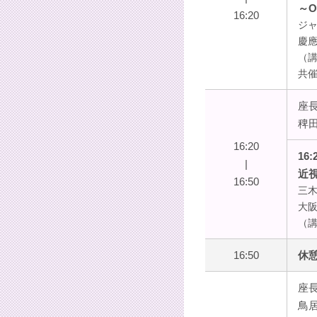
～
16:20
ジ
慶
（講
共
座
稗
16:20
16:
|
近
16:50
三木
大
（講
16:50
休憩
座
鳥