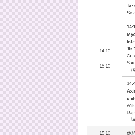
Tak
Sat
14:
Myo
Int
Jin
14:10
Guan
｜
Sout
15:10
（講演
14:
Axi
chi
Wil
Dep
（講演
15:10
休憩