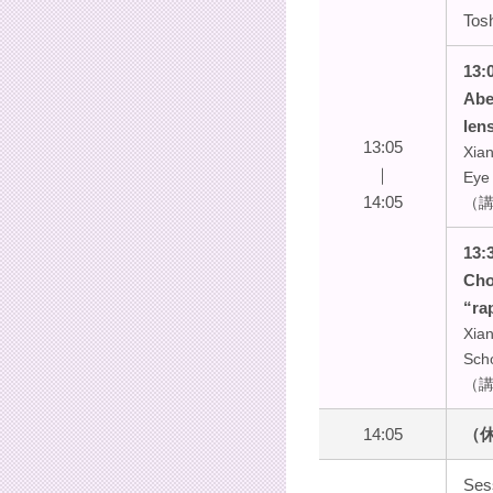
Tos
13:
Abe
len
13:05
Xian
｜
Eye 
14:05
（講演
13:
Cho
“ra
Xia
Sch
（講演
14:05
（休
Ses