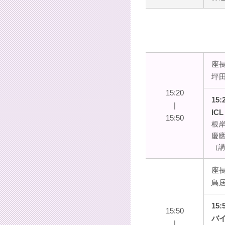
座
坪
15:20
15:
|
I
15:50
根岸
慶
（講
座
鳥
15:
15:50
バ
|