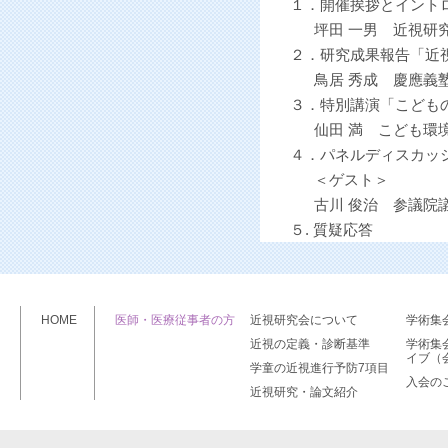
１．開催挨拶とイン
坪田 一男 近視研究
２．研究成果報告「近
鳥居 秀成 慶應義塾
３．特別講演「こども
仙田 満 こども環境
４．パネルディスカッ
＜ゲスト＞
古川 俊治 参議院議
５. 質疑応答
HOME
医師・医療従事者の方
近視研究会について
学術集
近視の定義・診断基準
学術集
イブ（
学童の近視進行予防7項目
入会の
近視研究・論文紹介